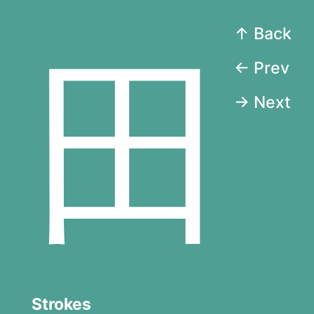
↑ Back
田
← Prev
→ Next
Strokes