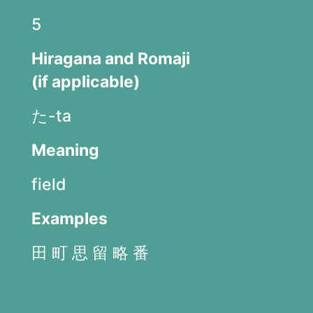
5
Hiragana and Romaji
(if applicable)
た-ta
Meaning
field
Examples
田 町 思 留 略 番